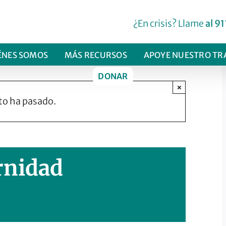
¿En crisis? Llame
al 91
ÉNES SOMOS
MÁS RECURSOS
APOYE NUESTRO TR
DONAR
×
to ha pasado.
rnidad