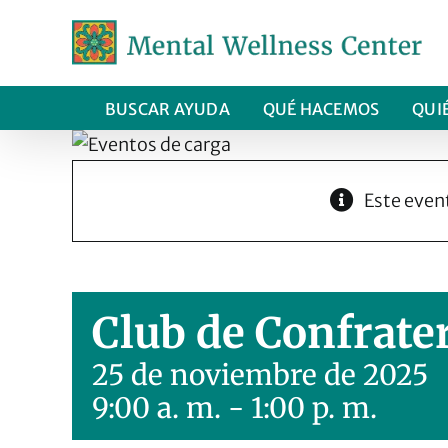
Ir
al
contenido
BUSCAR AYUDA
QUÉ HACEMOS
QUI
Este even
Club de Confrate
25 de noviembre de 2025
9:00 a. m.
-
1:00 p. m.