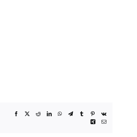
Facebook
X
Reddit
LinkedIn
WhatsApp
Telegrama
Tumblr
Pinterest
Vk
Xing
Correo
electrónico