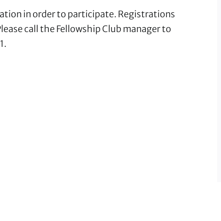
tion in order to participate. Registrations
ease call the Fellowship Club manager to
1.