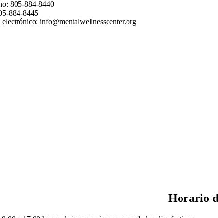
no: 805-884-8440
05-884-8445
 electrónico:
info@mentalwellnesscenter.org
Horario d