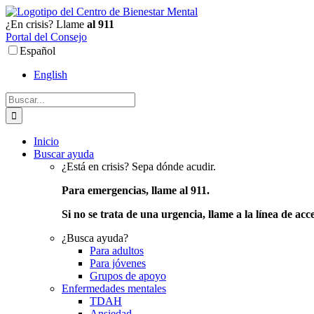
Ir
al
¿En crisis? Llame
al 911
contenido
Portal del Consejo
Español
English
Buscar:
Inicio
Buscar ayuda
¿Está en crisis? Sepa dónde acudir.
Para emergencias, llame al 911.
Si no se trata de una urgencia, llame a la línea de acc
¿Busca ayuda?
Para adultos
Para jóvenes
Grupos de apoyo
Enfermedades mentales
TDAH
Ansiedad