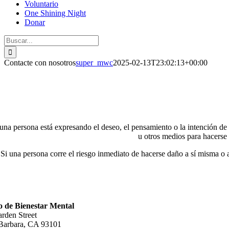
Voluntario
One Shining Night
Donar
Buscar:
Contacte con nosotros
super_mwc
2025-02-13T23:02:13+00:00
 una persona está expresando el deseo, el pensamiento o la intención de
u otros medios para hacerse
Si una persona corre el riesgo inmediato de hacerse daño a sí misma o 
 de Bienestar Mental
rden Street
Barbara, CA 93101