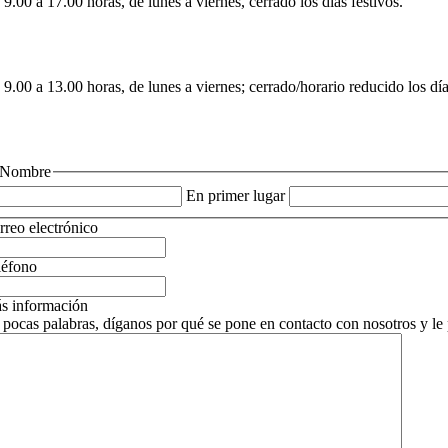
9.00 a 17.00 horas, de lunes a viernes, cerrado los días festivos.
9.00 a 13.00 horas, de lunes a viernes; cerrado/horario reducido los día
Nombre
En primer lugar
rreo electrónico
léfono
s información
 pocas palabras, díganos por qué se pone en contacto con nosotros y l