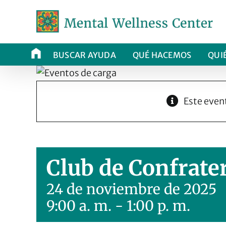
Ir
al
contenido
BUSCAR AYUDA
QUÉ HACEMOS
QUI
Este even
Club de Confrate
24 de noviembre de 2025
9:00 a. m.
-
1:00 p. m.