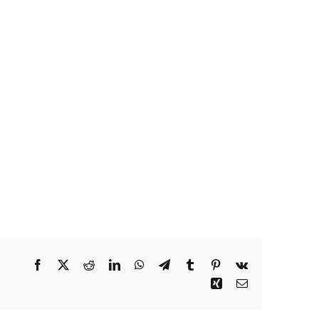
Facebook
X
Reddit
LinkedIn
WhatsApp
Telegrama
Tumblr
Pinterest
Vk
Xing
Correo
electrónico