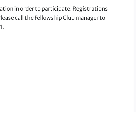
tion in order to participate. Registrations
ease call the Fellowship Club manager to
1.