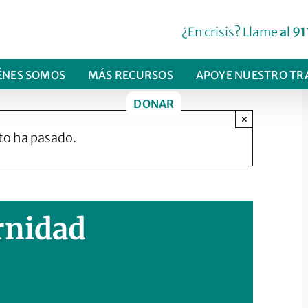
¿En crisis? Llame
al 91
ÉNES SOMOS
MÁS RECURSOS
APOYE NUESTRO TR
DONAR
×
to ha pasado.
rnidad