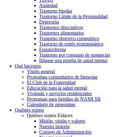
Ansiedad
Trastorno bipolar
Trastorno Límite de la Personalidad
Depresión
Trastornos disociativos
Trastornos alimentarios
Trastorno obsesivo compulsivo
Trastorno de estrés postraumático
Esquizofrenia
Trastorno por consumo de sustancias
Hágase una prueba de salud mental
Qué hacemos
Visión general
Programas comunitarios de bienestar
El Club de la Fraternidad
Educación para la salud mental
Vivienda y servicios residenciales
Programas para familias de NAMI SB
Calendario de programas
Quiénes somos
Quiénes somos Enlaces
Misión, visión y valores
Nuestra historia
Consejo de Administración