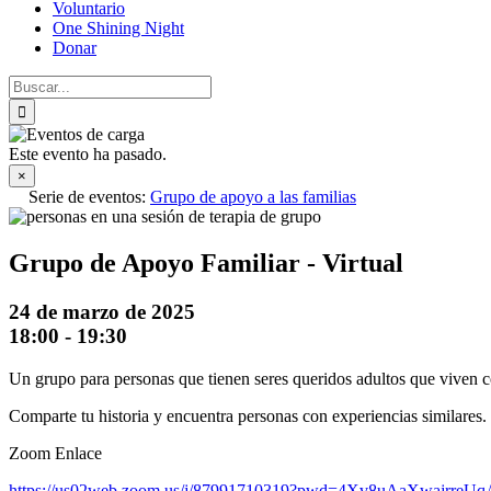
Voluntario
One Shining Night
Donar
Buscar:
Este evento ha pasado.
×
Serie de eventos:
Grupo de apoyo a las familias
Grupo de Apoyo Familiar - Virtual
24 de marzo de 2025
18:00
-
19:30
Un grupo para personas que tienen seres queridos adultos que viven co
Comparte tu historia y encuentra personas con experiencias similares.
Zoom Enlace
https://us02web.zoom.us/j/87991710319?pwd=4Xv8uAaXwajrre