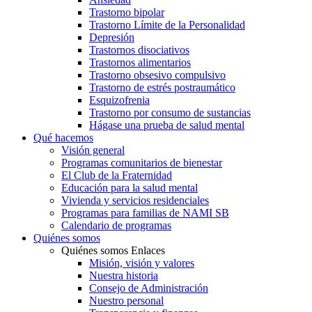
Trastorno bipolar
Trastorno Límite de la Personalidad
Depresión
Trastornos disociativos
Trastornos alimentarios
Trastorno obsesivo compulsivo
Trastorno de estrés postraumático
Esquizofrenia
Trastorno por consumo de sustancias
Hágase una prueba de salud mental
Qué hacemos
Visión general
Programas comunitarios de bienestar
El Club de la Fraternidad
Educación para la salud mental
Vivienda y servicios residenciales
Programas para familias de NAMI SB
Calendario de programas
Quiénes somos
Quiénes somos Enlaces
Misión, visión y valores
Nuestra historia
Consejo de Administración
Nuestro personal