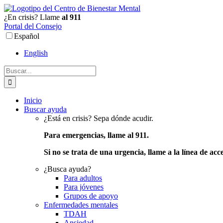
Ir
al
¿En crisis? Llame
al 911
contenido
Portal del Consejo
Español
English
Buscar:
Inicio
Buscar ayuda
¿Está en crisis? Sepa dónde acudir.
Para emergencias, llame al 911.
Si no se trata de una urgencia, llame a la línea de acc
¿Busca ayuda?
Para adultos
Para jóvenes
Grupos de apoyo
Enfermedades mentales
TDAH
Ansiedad