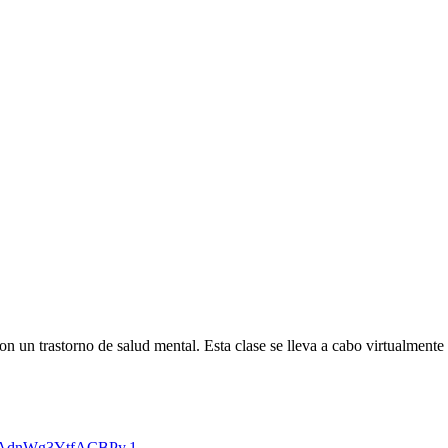
n un trastorno de salud mental. Esta clase se lleva a cabo virtualment
UqAdnWg3YtfACBPy.1