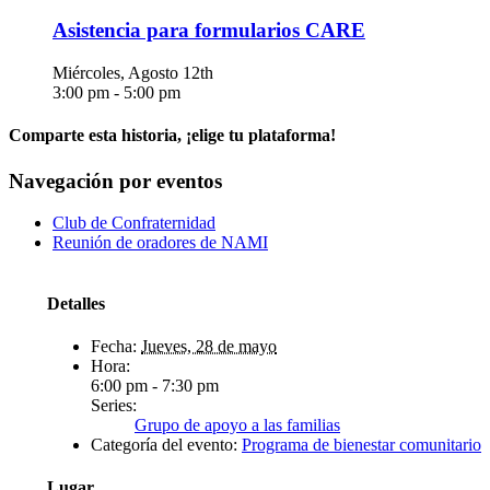
Asistencia para formularios CARE
Miércoles, Agosto 12th
3:00 pm
-
5:00 pm
Comparte esta historia, ¡elige tu plataforma!
Facebook
X
Reddit
LinkedIn
WhatsApp
Telegrama
Tumblr
Pinterest
Vk
Xing
Correo
Navegación por eventos
electrónico
Club de Confraternidad
Reunión de oradores de NAMI
Detalles
Fecha:
Jueves, 28 de mayo
Hora:
6:00 pm - 7:30 pm
Series:
Grupo de apoyo a las familias
Categoría del evento:
Programa de bienestar comunitario
Lugar