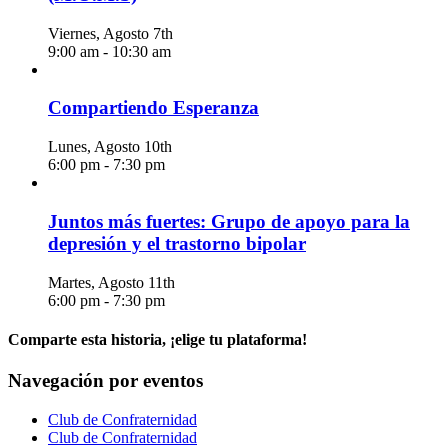
Viernes, Agosto 7th
9:00 am
-
10:30 am
Compartiendo Esperanza
Lunes, Agosto 10th
6:00 pm
-
7:30 pm
Juntos más fuertes: Grupo de apoyo para la
depresión y el trastorno bipolar
Martes, Agosto 11th
6:00 pm
-
7:30 pm
Comparte esta historia, ¡elige tu plataforma!
Facebook
X
Reddit
LinkedIn
WhatsApp
Telegrama
Tumblr
Pinterest
Vk
Xing
Correo
Navegación por eventos
electrónico
Club de Confraternidad
Club de Confraternidad