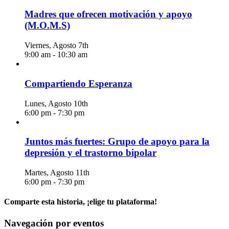
Madres que ofrecen motivación y apoyo
(M.O.M.S)
Viernes, Agosto 7th
9:00 am
-
10:30 am
Compartiendo Esperanza
Lunes, Agosto 10th
6:00 pm
-
7:30 pm
Juntos más fuertes: Grupo de apoyo para la
depresión y el trastorno bipolar
Martes, Agosto 11th
6:00 pm
-
7:30 pm
Comparte esta historia, ¡elige tu plataforma!
Facebook
X
Reddit
LinkedIn
WhatsApp
Telegrama
Tumblr
Pinterest
Vk
Xing
Correo
Navegación por eventos