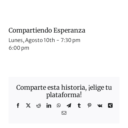
Compartiendo Esperanza
Lunes, Agosto 10th
-
7:30 pm
6:00 pm
Comparte esta historia, ¡elige tu
plataforma!
Facebook
X
Reddit
LinkedIn
WhatsApp
Telegrama
Tumblr
Pinterest
Vk
Xing
Correo
electrónico