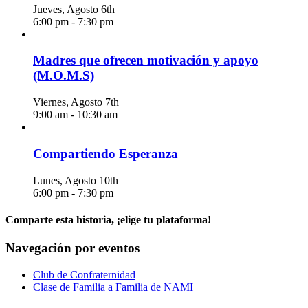
Jueves, Agosto 6th
6:00 pm
-
7:30 pm
Madres que ofrecen motivación y apoyo
(M.O.M.S)
Viernes, Agosto 7th
9:00 am
-
10:30 am
Compartiendo Esperanza
Lunes, Agosto 10th
6:00 pm
-
7:30 pm
Comparte esta historia, ¡elige tu plataforma!
Facebook
X
Reddit
LinkedIn
WhatsApp
Telegrama
Tumblr
Pinterest
Vk
Xing
Correo
Navegación por eventos
electrónico
Club de Confraternidad
Clase de Familia a Familia de NAMI