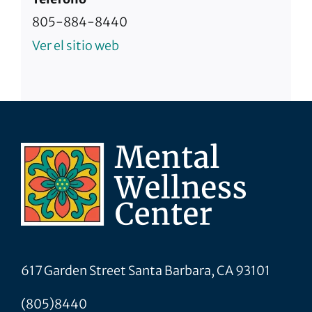
805-884-8440
Ver el sitio web
617 Garden Street Santa Barbara, CA 93101
(805)8440