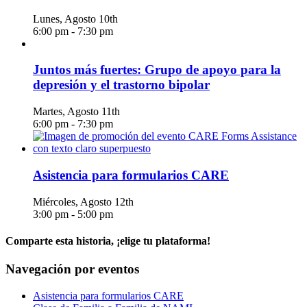
Lunes, Agosto 10th
6:00 pm
-
7:30 pm
Juntos más fuertes: Grupo de apoyo para la
depresión y el trastorno bipolar
Martes, Agosto 11th
6:00 pm
-
7:30 pm
Asistencia para formularios CARE
Miércoles, Agosto 12th
3:00 pm
-
5:00 pm
Comparte esta historia, ¡elige tu plataforma!
Facebook
X
Reddit
LinkedIn
WhatsApp
Telegrama
Tumblr
Pinterest
Vk
Xing
Correo
Navegación por eventos
electrónico
Asistencia para formularios CARE