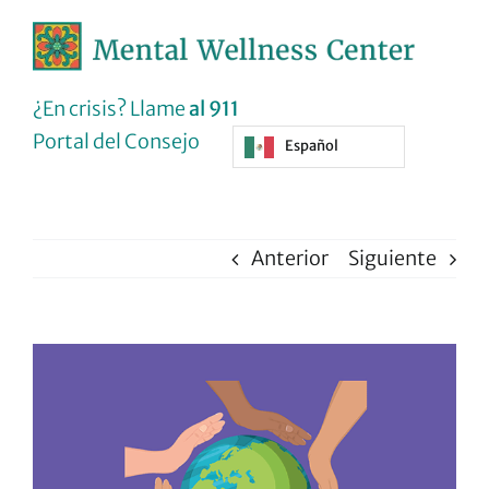
Ir
al
contenido
¿En crisis? Llame
al 911
Portal del Consejo
Español
Anterior
Siguiente
Ver
imagen
más
grande